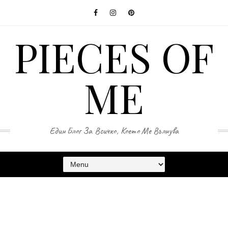
PIECES OF
ME
Един Блог За Всичко, Което Ме Вълнува