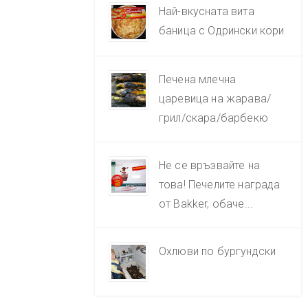
Най-вкусната вита
баница с Одрински кори
Печена млечна
царевица на жарава/
грил/скара/барбекю
Не се връзвайте на
това! Печелите награда
от Bakker, обаче...
Охлюви по бургундски