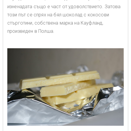
изненадата също е част от удоволствието. Затова
този път се спрях на бял шоколад с кокосови
стърготини, собствена марка на Кауфланд,
произведен в Полша.