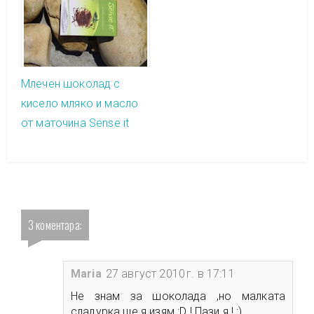
Млечен шоколад с
кисело мляко и масло
от маточина Sense it
3 коментара:
Maria
27 август 2010 г. в 17:11
Не знам за шоколада ,но малката
сладурка ще я изям :D ! Пази я ! :)