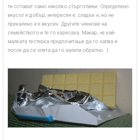
ти остават само няколко стърготинки. Определено
вкусът е добър, интересен е, сладък е, но не
прекалено и е вкусен. Другите членове на
семейството и те го харесаха. Макар, че най-
малката тестерка предпочиташе да го хапва и
после да се опита да го залепи обратно. :)