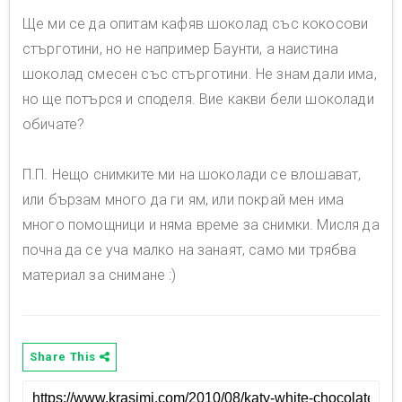
Ще ми се да опитам кафяв шоколад със кокосови
стърготини, но не например Баунти, а наистина
шоколад смесен със стърготини. Не знам дали има,
но ще потърся и споделя. Вие какви бели шоколади
обичате?
П.П. Нещо снимките ми на шоколади се влошават,
или бързам много да ги ям, или покрай мен има
много помощници и няма време за снимки. Мисля да
почна да се уча малко на занаят, само ми трябва
материал за снимане :)
Share This