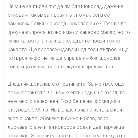
Не ми е за първи път да ям бял шоколад, даже не
описвам такъв за първи път, но чак сега се
замислих белия шоколад шоколад ли е? Трябва да
проуча въпроса, вярно има си какаово масло, но го
няма какаото, а нали шоколадът го прави точно
какаото. Ще поразсъждавам над този въпрос и ще
потърся инфо, не че ще спра да ям бял шоколад,
той също си има своите вкусови предимства.
Днешния шоколад е от евтинките. За мен все още
важи правилото, че щом е евтин един шоколад, то
не е много качествен. Този беше на промоция и
струваше 0.99 лв. На външен вид не изпъква кой
знае с какво, обвивка в синьо и бяло, леко
лъскава, с апетитен кокосов орех и две парченца
шоколад. Заинтригува ме по скоро вкусът му, а не