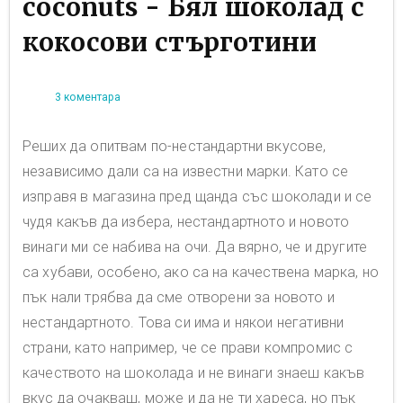
coconuts - Бял шоколад с
кокосови стърготини
3 коментара
Реших да опитвам по-нестандартни вкусове,
независимо дали са на известни марки. Като се
изправя в магазина пред щанда със шоколади и се
чудя какъв да избера, нестандартното и новото
винаги ми се набива на очи. Да вярно, че и другите
са хубави, особено, ако са на качествена марка, но
пък нали трябва да сме отворени за новото и
нестандартното. Това си има и някои негативни
страни, като например, че се прави компромис с
качеството на шоколада и не винаги знаеш какъв
вкус да очакваш, може и да не ти хареса, но пък