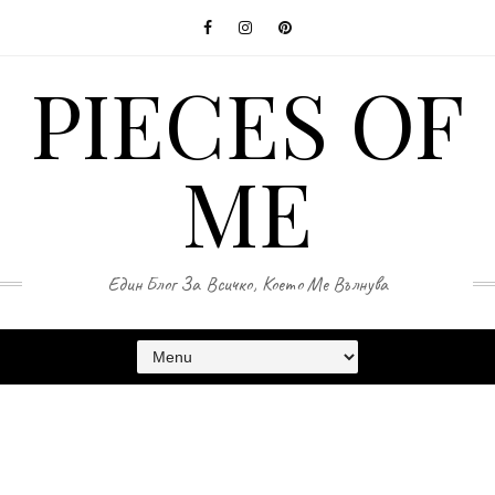
PIECES OF
ME
Един Блог За Всичко, Което Ме Вълнува