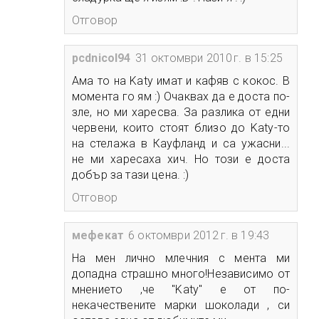
Отговор
pcdnicol94
31 октомври 2010 г. в 15:25
Ама то на Katy имат и кафяв с кокос. В
момента го ям :) Очаквах да е доста по-
зле, но ми харесва. За разлика от едни
червени, които стоят близо до Katy-то
на стелажа в Кауфланд и са ужасни...
не ми харесаха хич. Но този е доста
добър за тази цена. :)
Отговор
мефекат
6 октомври 2012 г. в 19:43
На мен лично млечния с мента ми
допадна страшно много!Независимо от
мнението ,че "Katy" е от по-
некачествените марки шоколади , си