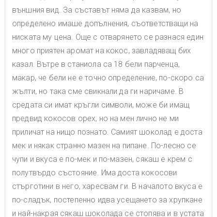
външния вид. За съставът няма да казвам, но
определено имаше допълнения, съответстващи на
ниската му цена. Още с отварянето се разнася един
много приятен аромат на кокос, завладяващ бих
казал. Вътре в станиола са 18 бели парченца,
макар, че бели не е точно определение, по-скоро са
жълти, но така сме свикнали да ги наричаме. В
средата си имат кръгли символи, може би имащ
предвид кокосов орех, но на мен лично не ми
приличат на нищо познато. Самият шоколад е доста
мек и някак странно мазен на пипане. По-лесно се
чупи и вкуса е по-мек и по-мазен, сякаш е крем с
полутвърдо състояние. Има доста кокосови
стърготини в него, харесвам ги. В началото вкуса е
по-сладък, постепенно идва усещането за хрупкане
и най-накрая сякаш шоколада се стопява и в устата