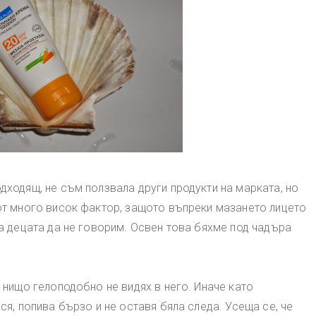
дходящ, не съм ползвала други продукти на марката, но
 от много висок фактор, защото въпреки мазането лицето
за децата да не говорим. Освен това бяхме под чадъра
з нищо гелоподобно не видях в него. Иначе като
ся, попива бързо и не оставя бяла следа. Усеща се, че