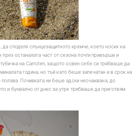
, да споделя слънцезащитното кремче, което носих на
ах през останалата част от сезона почти привърши и
 тубичка на Carroten, защото освен себе си трябваше да
иналата година, но тъй като беше запечатан и в срок на
е ползва. Почивката ни беше адски неочаквана, до
то и буквално от днес за утре трябваше да приготвям