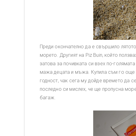
Преди окончателно да е свършило лятото
морето. Другият на Piz Buin, който ползв
затова за почивката си взех по-голямата
мажа децата и мъжа. Купила съм го още м
годност, чак сега му дойде времето да с
последно си мислех, че ще пропусна море
багаж.