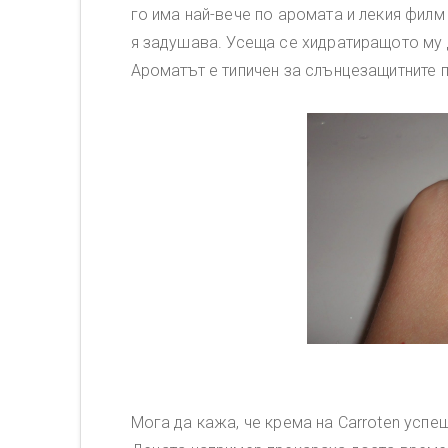
го има най-вече по аромата и лекия филм 
я задушава. Усеща се хидратиращото му 
Ароматът е типичен за слънцезащитните п
Мога да кажа, че крема на Carroten усп