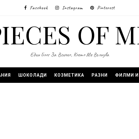
Facebook
Instagram
Pinterest
PIECES OF M
Един Блог За Всичко, Което Ме Вълнува
АНИЯ
ШОКОЛАДИ
КОЗМЕТИКА
РАЗНИ
ФИЛМИ И