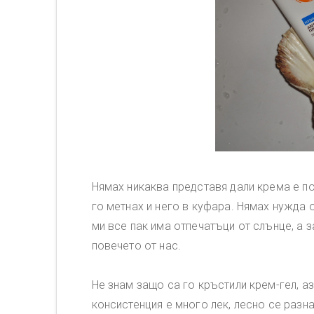
Нямах никаква представя дали крема е по
го метнах и него в куфара. Нямах нужда
ми все пак има отпечатъци от слънце, а 
повечето от нас.
Не знам защо са го кръстили крем-гел, а
консистенция е много лек, лесно се разна