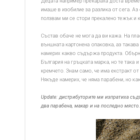
Децата например прекараха доста време 
имаше в изобилие за разлика от сега. Аз 
ползвам ми се стори прекалено тежък и к
Състав обаче не мога да ви кажа. На пла
външната картонена опаковка, аз такава
намерих какво съдържа продукта. Обърна
България на гръцката марка, но те така 
кремчето. Знам само, че има екстракт от 
Някъде намерих, че няма парабени, но ка
Update: дистрибуторите ми изпратиха съд
два парабена, макар и на последно място.