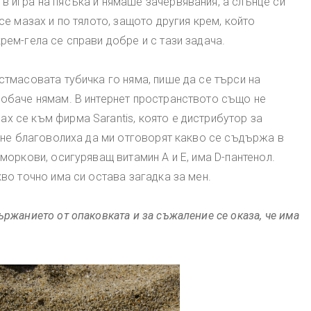
в игра на пясъка и нямаше зачервявания, а слънце си
се мазах и по тялото, защото другия крем, който
рем-гела се справи добре и с тази задача.
стмасовата тубичка го няма, пише да се търси на
 обаче нямам. В интернет пространството също не
х се към фирма Sarantis, която е дистрибутор за
и не благоволиха да ми отговорят какво се съдържа в
моркови, осигуряващ витамин А и Е, има D-пантенол.
кво точно има си остава загадка за мен.
ържанието от опаковката и за съжаление се оказа, че има