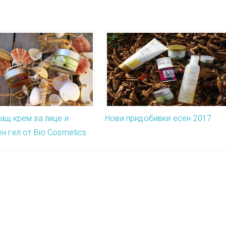
ащ крем за лице и
Нови придобивки есен 2017
н гел от Bio Cosmetics