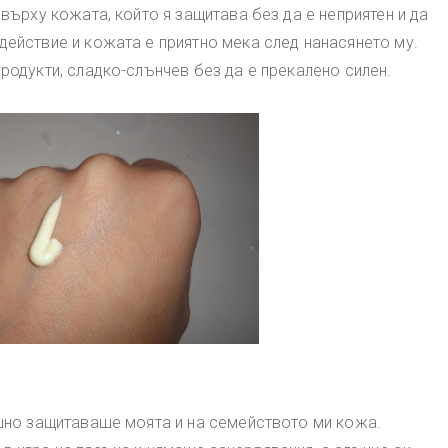
върху кожата, който я защитава без да е неприятен и да
действие и кожата е приятно мека след нанасянето му.
родукти, сладко-слънчев без да е прекалено силен.
ешно защитаваше моята и на семейството ми кожа.