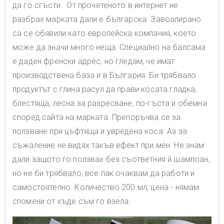
да го сгъсти. От прочетеното в интернет не
разбрах марката дали е българска. Завоалирано
са се обявили като европейска компания, което
може да значи много неща. Специално на балсама
е даден френски адрес, но гледам, че имат
производствена база и в България. Би трябвало
продуктът с глина расул да прави косата гладка,
блестяща, лесна за разресване, по-гъста и обемна
според сайта на марката. Препоръчва се за
ползване при цъфтяща и увредена коса. Аз за
съжаление не видях такъв ефект при мен. Не знам
дали защото го ползвах без съответния й шампоан,
но не би трябвало, все пак очаквам да работи и
самостоятелно. Количество 200 мл, цена - нямам
спомени от къде съм го взела.