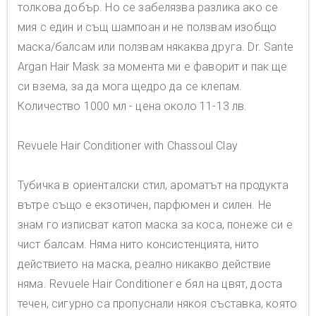
толкова добър. Но се забелязва разлика ако се
мия с един и същ шампоан и не ползвам изобщо
маска/балсам или ползвам някаква друга. Dr. Sante
Argan Hair Mask за момента ми е фаворит и пак ще
си взема, за да мога щедро да се клепам.
Количество 1000 мл - цена около 11-13 лв.
Revuele Hair Conditioner with Chassoul Clay
Тубичка в ориенталски стил, ароматът на продукта
вътре също е екзотичен, парфюмен и силен. Не
знам го изписват катоп маска за коса, понеже си е
чист балсам. Няма нито консистенцията, нито
действието на маска, реално никакво действие
няма. Revuele Hair Conditioner е бял на цвят, доста
течен, сигурно са пропуснали някоя съставка, която