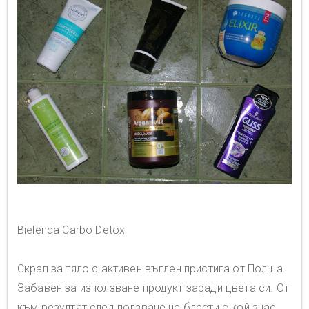
Bielenda Carbo Detox
Скрап за тяло с активен въглен пристига от Полша.
Забавен за използване продукт заради цвета си. От
към резултат след ползване не блести с кой знае