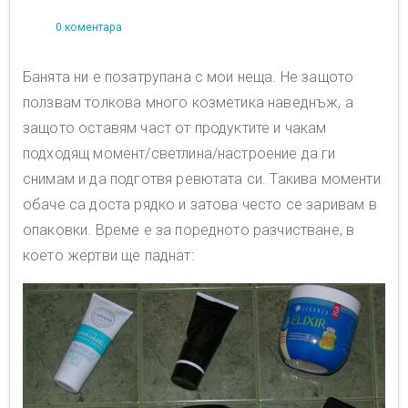
0 коментара
Банята ни е позатрупана с мои неща. Не защото
ползвам толкова много козметика наведнъж, а
защото оставям част от продуктите и чакам
подходящ момент/светлина/настроение да ги
снимам и да подготвя ревютата си. Такива моменти
обаче са доста рядко и затова често се заривам в
опаковки. Време е за поредното разчистване, в
което жертви ще паднат: