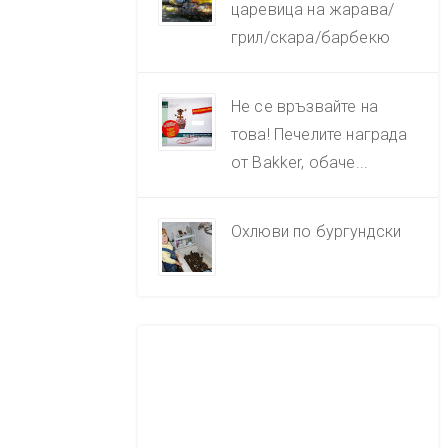
царевица на жарава/
грил/скара/барбекю
Не се връзвайте на
това! Печелите награда
от Bakker, обаче...
Охлюви по бургундски