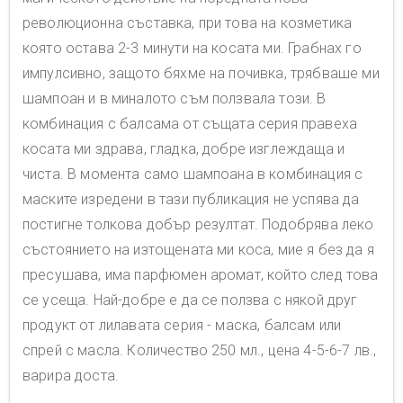
революционна съставка, при това на козметика
която остава 2-3 минути на косата ми. Грабнах го
импулсивно, защото бяхме на почивка, трябваше ми
шампоан и в миналото съм ползвала този. В
комбинация с балсама от същата серия правеха
косата ми здрава, гладка, добре изглеждаща и
чиста. В момента само шампоана в комбинация с
маските изредени в тази публикация не успява да
постигне толкова добър резултат. Подобрява леко
състоянието на изтощената ми коса, мие я без да я
пресушава, има парфюмен аромат, който след това
се усеща. Най-добре е да се ползва с някой друг
продукт от лилавата серия - маска, балсам или
спрей с масла. Количество 250 мл., цена 4-5-6-7 лв.,
варира доста.