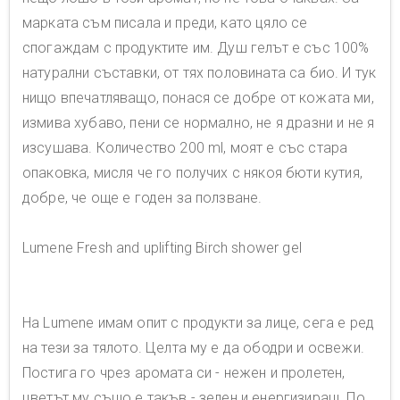
марката съм писала и преди, като цяло се
спогаждам с продуктите им. Душ гелът е със 100%
натурални съставки, от тях половината са био. И тук
нищо впечатляващо, понася се добре от кожата ми,
измива хубаво, пени се нормално, не я дразни и не я
изсушава. Количество 200 ml, моят е със стара
опаковка, мисля че го получих с някоя бюти кутия,
добре, че още е годен за ползване.
Lumene Fresh and uplifting Birch shower gel
На Lumene имам опит с продукти за лице, сега е ред
на тези за тялото. Целта му е да ободри и освежи.
Постига го чрез аромата си - нежен и пролетен,
цветът му също е такъв - зелен и енергизиращ. По