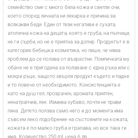
семейство сме с много бяла кожа и светли очи,
което според личната ни лекарка е причина за
всякакви беди. Един от тези негативи е сухата,
атопична кожа на децата, която е груба, на пъпчици,
не ги сърби, но не е приятна за допир. Продуктът е в
категория бебешка козметика, но пише, че няма
проблем да се ползва от възрастни. Помпичката му
обаче не е пригодена за ползване с една ръка или с
мокри ръце, защото хвърля продукт където и падне
и то повече от необходимото. Консистенцията е
като на душ гел, прозрачен, аромата приятен,
ненатрапчив, лек. Измива хубаво, почти не прави
пяна. Детето ползва само него и до момента има
съвсем леко подобрение на състояните на кожата,
кожата е по-малко груба и грапава, но все така ги
има. Количество 250 ml, цена 6 лв.