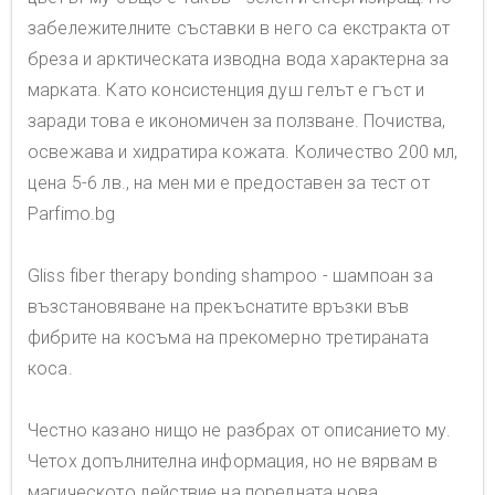
забележителните съставки в него са екстракта от
бреза и арктическата изводна вода характерна за
марката. Като консистенция душ гелът е гъст и
заради това е икономичен за ползване. Почиства,
освежава и хидратира кожата. Количество 200 мл,
цена 5-6 лв., на мен ми е предоставен за тест от
Parfimo.bg
Gliss fiber therapy bonding shampoo - шампоан за
възстановяване на прекъснатите връзки във
фибрите на косъма на прекомерно третираната
коса.
Честно казано нищо не разбрах от описанието му.
Четох допълнителна информация, но не вярвам в
магическото действие на поредната нова