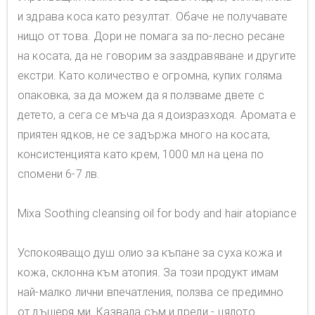
и здрава коса като резултат. Обаче не получавате
нищо от това. Дори не помага за по-лесно ресане
на косата, да не говорим за заздравяване и другите
екстри. Като количество е огромна, купих голяма
опаковка, за да можем да я ползваме двете с
детето, а сега се мъча да я доизразходя. Аромата е
приятен ядков, не се задържа много на косата,
консистенцията като крем, 1000 мл на цена по
спомени 6-7 лв.
Mixa Soothing cleansing oil for body and hair atopiance
Успокояващо душ олио за къпане за суха кожа и
кожа, склонна към атопия. За този продукт имам
най-малко лични впечатления, ползва се предимно
от дъщеря ми. Казвала съм и преди - цялото