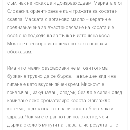
съм, чак не исках да я доизразходвам. Марката е от
Словакия, ориентирана е към грижата за косата и
скалпа. Маската с арганово масло + кератин е
предназначена за възстановяване на косата и е
особено подходяща за тънка и изтощена коса.
Моята е по-скоро изтощена, но както казах я
обожавам.
Има и по-малки разфасовки, че в този голяма
буркан е трудно да се бърка. На външен вид и на
пипане е като вкусен яйчен крем. Мирисът е
привличащ, изкушаващ, сладък, без да е силен, след
измиване леко ароматизира косата. Заглажда
косъма, подхранва го, прави косата блестяща и
здрава. Чак ми е странно при положение, че я
държа около 5 минути на главата, че резултатът е