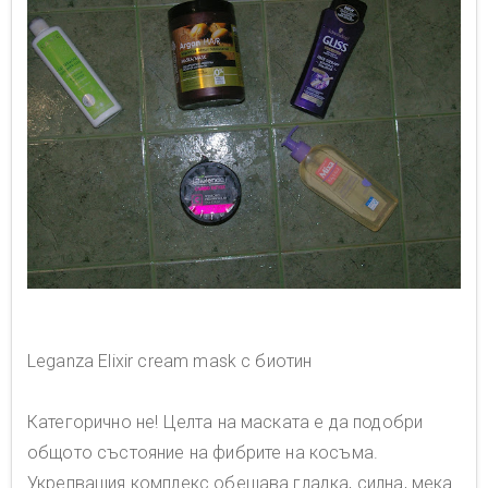
Leganza Elixir cream mask с биотин
Категорично не! Целта на маската е да подобри
общото състояние на фибрите на косъма.
Укрепващия комплекс обещава гладка, силна, мека