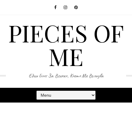
PIECES OF
ME
Един Блог За Всичко, Което Ме Вълнува