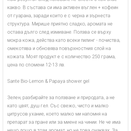
какво. В състава си има активен въглен + кофеин
от гуарана, заради които е с черна и зърнеста
структура. Мирише приятно сладко, аромата не
остава дълго след измиване. Ползва се върху
мокра кожа, действа като всеки пилинг - почиства,
омекотява и обновява повърхностния слой на
кожата. Моят продукт е с количество 250 грама,
цена по спомени 12-13 лв.
Sante Bio-Lemon & Papaya shower gel
Зелен, разбирайте за ползване и природата, а не
като цвят, душ гел. Със свежо, чисто и малко
цитрусов ухание, което малко ми напомня на
препарат за пране или за миене на чинии. Не че има
нещо лошо в този аромат, но не това очаквах. За