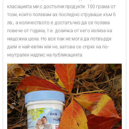
класацията ми с достъпни продукти. 100 грама от
този, които ползвам аз последно струваше към 6
лв., а количеството е достатъчно да се ползва
повече от година, т.е. дозичка от него излиза на
нищожна цена. Но все пак не мога да потвърдя
дали е най-евтин или не, затова се спрях на по-
неутрален надпис на публикацията.