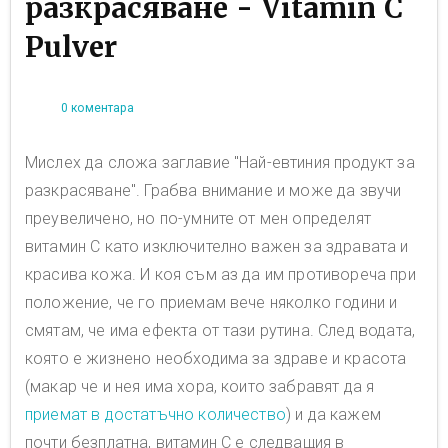
разкрасяване - Vitamin C
Pulver
0 коментара
Мислех да сложа заглавие "Най-евтиния продукт за
разкрасяване". Грабва внимание и може да звучи
преувеличено, но по-умните от мен определят
витамин C като изключително важен за здравата и
красива кожа. И коя съм аз да им противореча при
положение, че го приемам вече няколко години и
смятам, че има ефекта от тази рутина. След водата,
която е жизнено необходима за здраве и красота
(макар че и нея има хора, които забравят да я
приемат в достатъчно количество
) и да кажем
почти безплатна, витамин C е следващия в