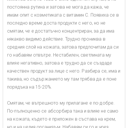
постоянна рутина и затова не мога да кажа, че
имам опит с козметиката с витамин C. Появиха се в
последно време доста продукти с него, но не
смятам, че е достатъчно концентриран, за да има
някакво видимо действие. Трудно прониква в
средния слой на кожата, затова предпочитам да си
го набавям отвътре. Нестабилен, светлината му
влияе негативно, затова е трудно да се създаде
качествен продукт за лице с него. Разбира се, има и
такива, но съдържанието му там трябва да е поне
порядъка на 15-20%.
Смятам, че вътрешното му прилагане е по-добре.
По-пълноценно се абсорбира така и влияе не само
на кожата, където е приложен в състава на крем,
но и на целия организъм. Набавям си го и чрез