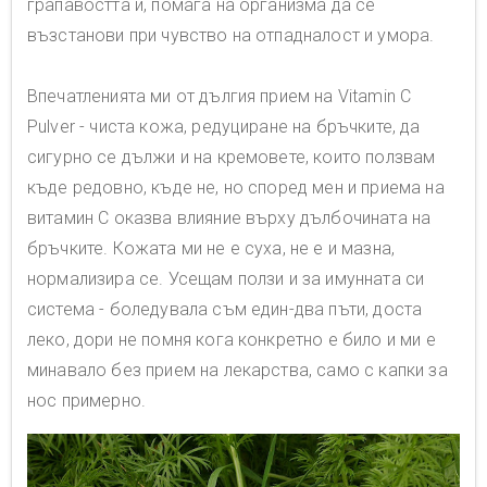
грапавостта й, помага на организма да се
възстанови при чувство на отпадналост и умора.
Впечатленията ми от дългия прием на Vitamin C
Pulver - чиста кожа, редуциране на бръчките, да
сигурно се дължи и на кремовете, които ползвам
къде редовно, къде не, но според мен и приема на
витамин C оказва влияние върху дълбочината на
бръчките. Кожата ми не е суха, не е и мазна,
нормализира се. Усещам ползи и за имунната си
система - боледувала съм един-два пъти, доста
леко, дори не помня кога конкретно е било и ми е
минавало без прием на лекарства, само с капки за
нос примерно.