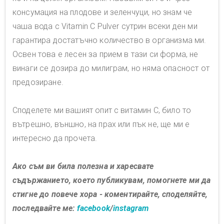
консумация на плодове и зеленчуци, но знам че
чаша вода с Vitamin C Pulver сутрин всеки ден ми
гарантира достатъчно количество в организма ми.
Освен това е лесен за прием в тази си форма, не
винаги се дозира до милиграм, но няма опасност от
предозиране.
Споделете ми вашият опит с витамин C, било то
вътрешно, външно, на прах или пък не, ще ми е
интересно да прочета.
Ако съм ви била полезна и харесвате
съдържанието, което публикувам, помогнете ми да
стигне до повече хора - коментирайте, споделяйте,
последвайте ме:
facebook
/
instagram