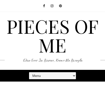
PIECES OF
ME
Един Блог За Всичко, Което Ме Вълнува