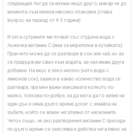
следващия път да си взема нещо друго, макар че до
момента съм изпила няколко опаковки (става
въпрос за период от 4-5 години).
И сега сутрините ми почват със студена вода с
лъжичка витамин C (има си мерителна в кутийката).
Прахчето може да се разтвори в сок или чай, но аз
се придържам само към водата, за чая имам други
добавки. На вкус е леко кисело (като вода с
лимонов сок), зависи в какво количество вода се
разтваря, при мен важи максимата колкото по-
малко, толкова по-добре, за да мога да го изпия на
един дъх и няма дълго време досег с емайла на
зъбите, който се влияе негативно от киселините.
Четох също, че ако разтворения витамин C преседи
по-дълго време се окислява и действа негативно на