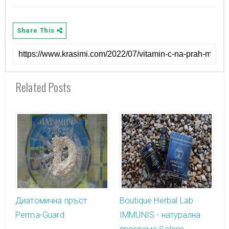
Share This
Related Posts
Диатомична пръст
Boutique Herbal Lab
Perma-Guard
IMMUNIS - натурална