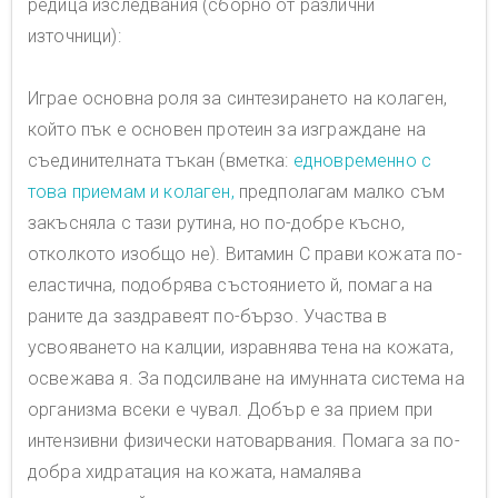
редица изследвания (сборно от различни
източници):
Играе основна роля за синтезирането на колаген,
който пък е основен протеин за изграждане на
съединителната тъкан (вметка:
едновременно с
това приемам и колаген,
предполагам малко съм
закъсняла с тази рутина, но по-добре късно,
отколкото изобщо не). Витамин C прави кожата по-
еластична, подобрява състоянието й, помага на
раните да заздравеят по-бързо. Участва в
усвояването на калции, изравнява тена на кожата,
освежава я. За подсилване на имунната система на
организма всеки е чувал. Добър е за прием при
интензивни физически натоварвания. Помага за по-
добра хидратация на кожата, намалява