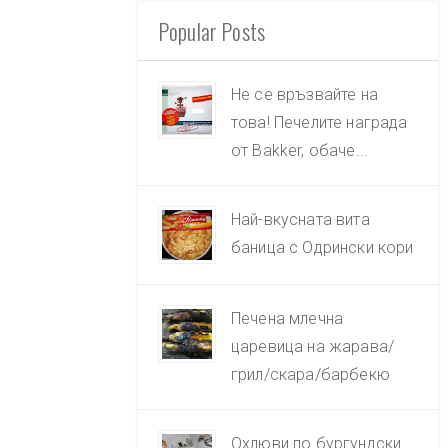
Popular Posts
Не се връзвайте на
това! Печелите награда
от Bakker, обаче...
Най-вкусната вита
баница с Одрински кори
Печена млечна
царевица на жарава/
грил/скара/барбекю
Охлюви по бургундски