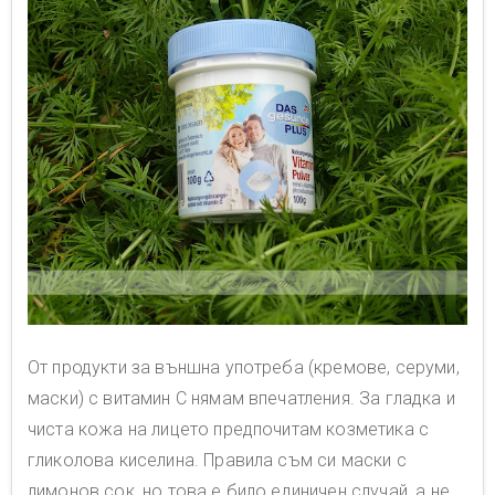
От продукти за външна употреба (кремове, серуми,
маски) с витамин C нямам впечатления. За гладка и
чиста кожа на лицето предпочитам козметика с
гликолова киселина. Правила съм си маски с
лимонов сок, но това е било единичен случай, а не