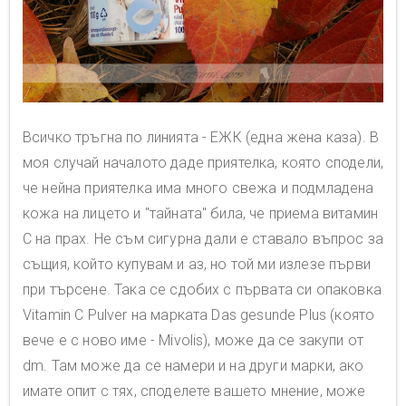
Всичко тръгна по линията - ЕЖК (една жена каза). В
моя случай началото даде приятелка, която сподели,
че нейна приятелка има много свежа и подмладена
кожа на лицето и "тайната" била, че приема витамин
C на прах. Не съм сигурна дали е ставало въпрос за
същия, който купувам и аз, но той ми излезе първи
при търсене. Така се сдобих с първата си опаковка
Vitamin C Pulver на марката Das gesunde Plus (която
вече е с ново име - Mivolis), може да се закупи от
dm. Там може да се намери и на други марки, ако
имате опит с тях, споделете вашето мнение, може