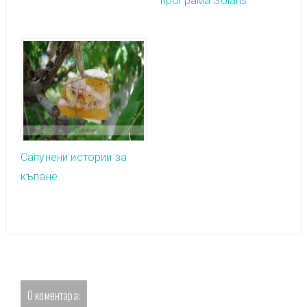
програма Solaris
Сапунени истории за
къпане
0 коментара: