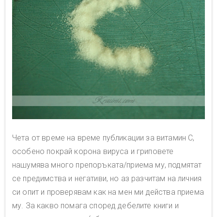
Чета от време на време публикации за витамин C,
особено покрай корона вируса и гриповете
нашумява много препоръката/приема му, подмятат
се предимства и негативи, но аз разчитам на личния
си опит и проверявам как на мен ми действа приема
му. За какво помага според дебелите книги и